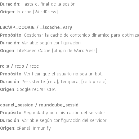
Duración
: Hasta el final de la sesión.
Origen
: Interno (WordPress).
LSCWP_COOKIE / _lscache_vary
Propósito
: Gestionar la caché de contenido dinámico para optimizar
Duración
: Variable según configuración.
Origen
: LiteSpeed Cache (plugin de WordPress).
rc::a / rc::b / rc::c
Propósito
: Verificar que el usuario no sea un bot.
Duración
: Persistente (rc::a), temporal (rc::b y rc::c).
Origen
: Google reCAPTCHA.
cpanel_session / roundcube_sessid
Propósito
: Seguridad y administración del servidor.
Duración
: Variable según configuración del servidor.
Origen
: cPanel (Inmunify).