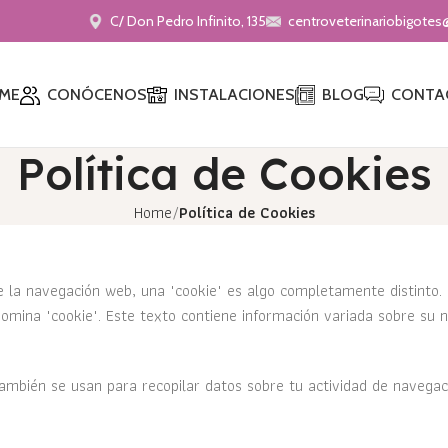
C/ Don Pedro Infinito, 135
centroveterinariobigote
ME
CONÓCENOS
INSTALACIONES
BLOG
CONTA
Política de Cookies
Home
Política de Cookies
o de la navegación web, una "cookie" es algo completamente distint
mina "cookie". Este texto contiene información variada sobre su na
ambién se usan para recopilar datos sobre tu actividad de navegac