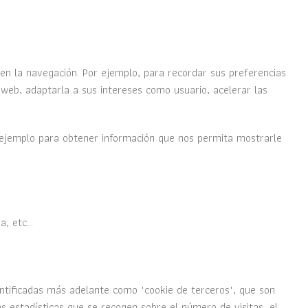
 en la navegación. Por ejemplo, para recordar sus preferencias
 web, adaptarla a sus intereses como usuario, acelerar las
 ejemplo para obtener información que nos permita mostrarle
, etc...
entificadas más adelante como "cookie de terceros", que son
s estadísticas que se recogen sobre el número de visitas, el