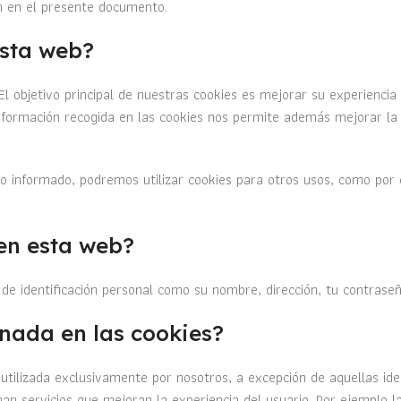
n en el presente documento.
esta web?
El objetivo principal de nuestras cookies es mejorar su experiencia
a información recogida en las cookies nos permite además mejorar la
o informado, podremos utilizar cookies para otros usos, como por
 en esta web?
de identificación personal como su nombre, dirección, tu contraseña
enada en las cookies?
utilizada exclusivamente por nosotros, a excepción de aquellas id
an servicios que mejoran la experiencia del usuario. Por ejemplo la